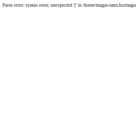
Parse error: syntax error, unexpected '[' in /home/magas-tatra.hu/mag