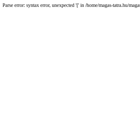
Parse error: syntax error, unexpected '[' in /home/magas-tatra.hu/mag