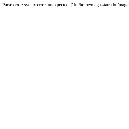
Parse error: syntax error, unexpected '[' in /home/magas-tatra.hu/mag